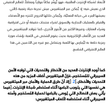
الأبعاد لشبكة الإنترنت العالمية، فهو يُوفّر مكاناً موازياً ومقابلاً للعالم الحقيقي
الذي نعيش فيه؛ إذ يُمكن عبر الميتافيرس عيش تجربة حياة رقمية كالتي
يعيشها المرء في حياته الفعليّة، ويُمكن خلالها الخروج للتنزه مع الأصدقاء
والقيام بالعمليات التجارية والتسوق لشراء منتجات حقيقة أو حتى افتراضية
وشراء العقارات وغيرها الكثير من الأمور الأخرى، كما تتواجد الميتافيرس في
العديد من الألعاب الإلكترونية بحيث يقوم الشخص في اللعبة بإنشاء صورة
رمزية خاصة به ليُمارس بها اللعبة ويتفاعل مع غيره من اللاعبين في هذا
العالم الافتراضي الشاسع.
كما أوجد الإنترنت العديد من الأخطار والتحديات التي تواجه الأمن
السيبراني للمُستخدِم، فإنّ الميتافيرس أضاف المزيد من هذه
التحديات والأخطار،
[
2
]
إلا أنّ طرق الحماية والأمان عبر الميتافيرس
هي نفسها التي يتوجب اتباعها أثناء استخدام شبكة الإنترنت.
]
فيما
يأتي بعض النصائح التي يُوصى باتباعها لحماية المُستخدِم وأمنه
السيبراني أثناء استخدامه لألعاب الميتافيرس: