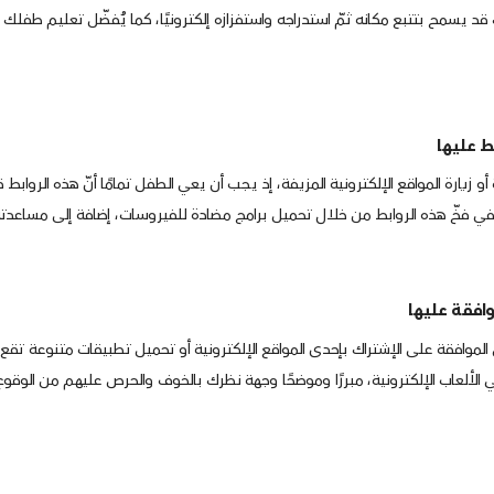
د يسمح بتتبع مكانه ثمّ استدراجه واستفزازه إلكترونيًا، كما يُفضّل تعليم طفلك إط
ط عليها
يارة المواقع الإلكترونية المزيفة، إذ يجب أن يعي الطفل تمامًا أنّ هذه الروابط قد
ي فخّ هذه الروابط من خلال تحميل برامج مضادة للفيروسات، إضافة إلى مساعدته
افقة عليها
الموافقة على الإشتراك بإحدى المواقع الإلكترونية أو تحميل تطبيقات متنوعة ت
الألعاب الإلكترونية، مبررًا وموضحًا وجهة نظرك بالخوف والحرص عليهم من الوقوع 